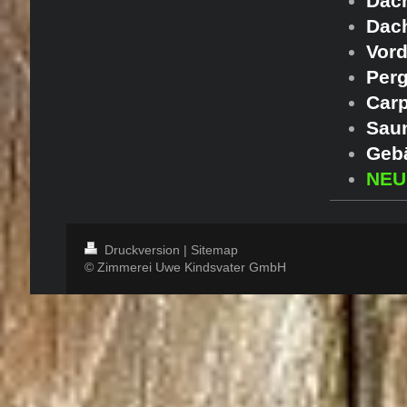
Dac
Dac
Vor
Per
Carp
Sau
Geb
NEU
Druckversion
|
Sitemap
© Zimmerei Uwe Kindsvater GmbH