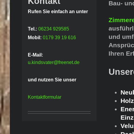
Kontakt
Bau- un
Rufen Sie einfach an unter
Zimmere
ausführ
Tel.:
06234 929585
und umf
Mobil:
0179 39 19 616
Ansprüc
Ihren Er
E-Mail:
u.kindsvater@freenet.de
Unser
und nutzen Sie unser
Neu
Kontaktformular
Holz
Ene
Ein
Velu